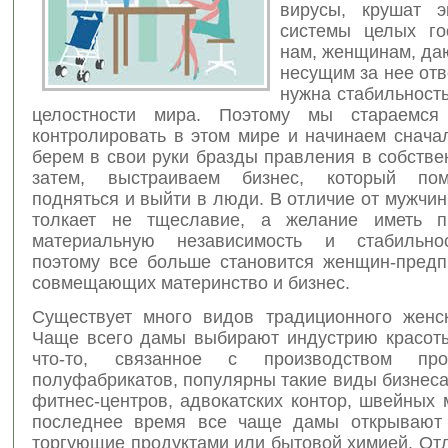
вирусы, крушат э
системы целых го
нам, женщинам, да
несущим за нее отв
нужна стабильност
целостности мира. Поэтому мы стараемся 
контролировать в этом мире и начинаем сначал
берем в свои руки бразды правления в собстве
затем, выстраиваем бизнес, который по
подняться и выйти в люди. В отличие от мужчин,
толкает не тщеславие, а желание иметь п
материальную независимость и стабильно
поэтому все больше становится женщин-предп
совмещающих материнство и бизнес.
Существует много видов традиционного женск
Чаще всего дамы выбирают индустрию красоты
что-то, связанное с производством пр
полуфабрикатов, популярны такие виды бизнеса
фитнес-центров, адвокатских контор, швейных 
последнее время все чаще дамы открывают 
торгующие продуктами или бытовой химией. От