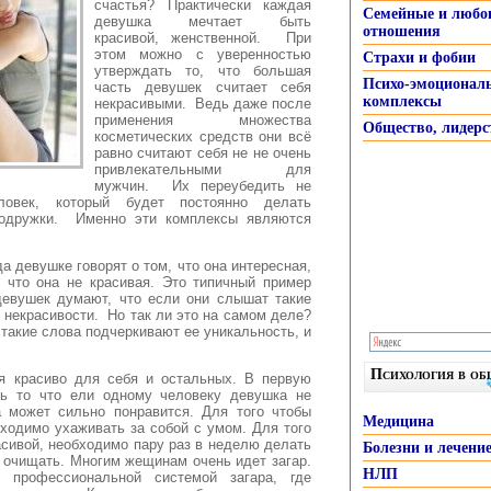
счастья?
Практически каждая
Семейные и любо
девушка мечтает быть
отношения
красивой, женственной. При
этом можно с уверенностью
Страхи и фобии
утверждать то, что большая
Психо-эмоционал
часть девушек считает себя
комплексы
некрасивыми. Ведь даже после
применения множества
Общество, лидерс
косметических средств они всё
равно считают себя не не очень
привлекательными для
мужчин. Их переубедить не
овек, который будет постоянно делать
подружки. Именно эти комплексы являются
а девушке говорят о том, что она интересная,
, что она не красивая. Это типичный пример
евушек думают, что если они слышат такие
 некрасивости. Но так ли это на самом деле?
 такие слова подчеркивают ее уникальность, и
Психология в о
я красиво для себя и остальных. В первую
ть то что ели одному человеку девушка не
а может сильно понравится. Для того чтобы
Медицина
ходимо ухаживать за собой с умом. Для того
асивой, необходимо пару раз в неделю делать
Болезни и лечени
и очищать. Многим жещинам очень идет загар.
НЛП
профессиональной системой загара, где