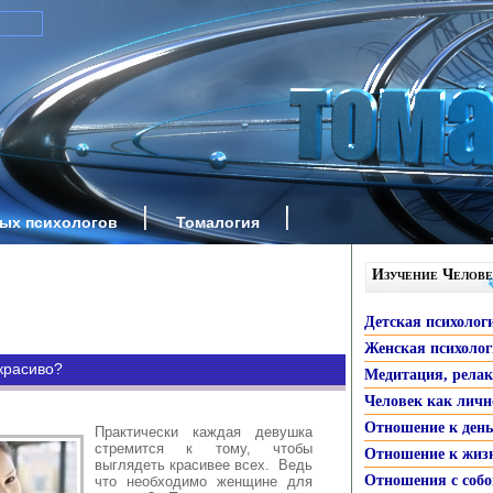
ных психологов
Томалогия
Изучение Челове
Детская психолог
Женская психоло
красиво?
Медитация, рела
Человек как личн
Отношение к ден
Практически каждая девушка
стремится к тому, чтобы
Отношение к жиз
выглядеть красивее всех. Ведь
Отношения с собо
что необходимо женщине для