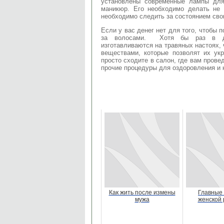
установлены современные лампы дл
маникюр. Его необходимо делать не 
необходимо следить за состоянием свои
Если у вас денег нет для того, чтобы 
за волосами. Хотя бы раз в де
изготавливаются на травяных настоях,
веществами, которые позволят их ук
просто сходите в салон, где вам прове
прочие процедуры для оздоровления и 
Как жить после измены
Главные
мужа
женcкой 