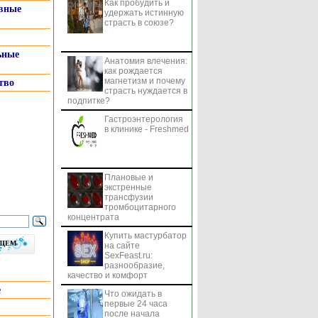
Как пробудить и
системы
вные
удержать истинную
страсть в союзе?
ьные
Анатомия влечения:
как рождается
магнетизм и почему
тво
страсть нуждается в
подпитке?
Гастроэнтерология
в клинике - Freshmed
Плановые и
экстренные
трансфузии
тромбоцитарного
концентрата
Купить мастурбатор
бщем
на сайте
SexFeast.ru:
разнообразие,
качество и комфорт
е
Что ожидать в
первые 24 часа
после начала