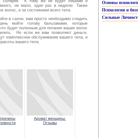
я солярия. К тому же не будет лишним и
Основы психолог
много, не мало, один раз в неделю. Также
х волос, и за состоянием всего тела.
Психология и биз
Сильные Личност
пойти в салон, вам просто необходимо следить
нь мойте голову бальзамами, которые
 что будет полезным для питания ваших волос
репить. Но если же вам позволяют деньги,
дут комплексное обслуживание вашего тела, и
красоты вашего тела.
 причины
Аромат женщины.
ревности
Отзывы