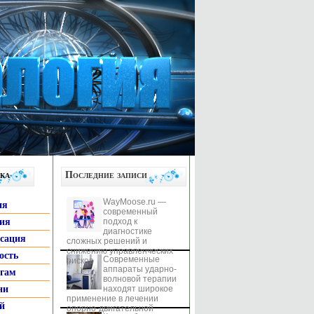
ка
Последние записи
WayMoose.ru —
ия
современный
гия
подход к
диагностике
ксация
сложных решений и
снижению управленческих
ость
Современные
рисков
аппараты ударно-
ьгам
волновой терапии
ни
находят широкое
применение в лечении
й
опорно-двигательной