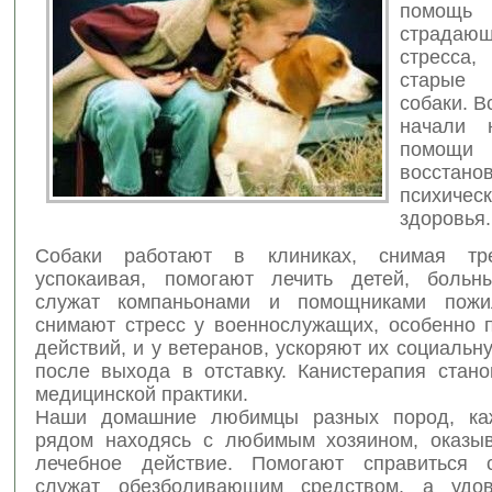
помощ
страд
стресса,
старые
собаки.
В
начали 
помощи
восстано
психическ
здоровья.
Собаки работают в клиниках, снимая тр
успокаивая, помогают лечить детей, больн
служат компаньонами и помощниками пож
снимают стресс у военнослужащих, особенно 
действий, и у ветеранов, ускоряют их социаль
после выхода в отставку. Канистерапия стано
медицинской практики.
Наши домашние любимцы разных пород, ка
рядом находясь с любимым хозяином, оказы
лечебное действие. Помогают справиться с
служат обезболивающим средством, а удов