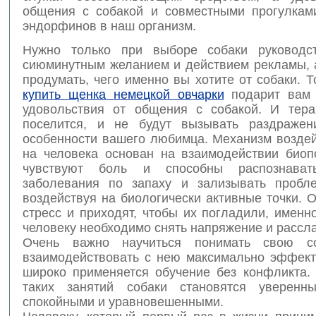
общения с собакой и совместными прогулкам
эндорфинов в наш организм.
Нужно только при выборе собаки руководст
сиюминутным желанием и действием рекламы, 
продумать, чего именно вы хотите от собаки. 
купить щенка немецкой овчарки
подарит вам 
удовольствия от общения с собакой. И тер
поселится, и не будут вызывать раздражен
особенности вашего любимца. Механизм воздей
на человека основан на взаимодействии биоп
чувствуют боль и способны распознава
заболевания по запаху и зализывать пробл
воздействуя на биологически активные точки. 
стресс и приходят, чтобы их погладили, именно
человеку необходимо снять напряжение и рассла
Очень важно научиться понимать свою со
взаимодействовать с нею максимально эффект
широко применяется обучение без конфликта. 
таких занятий собаки становятся уверенн
спокойными и уравновешенными.