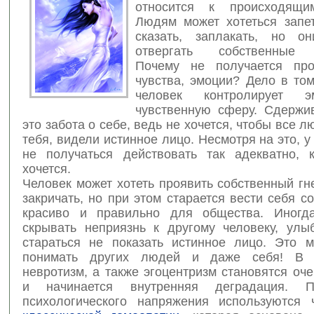
относится к происходящи
Людям может хотеться запет
сказать, заплакать, но о
отвергать собственные 
Почему не получается про
чувства, эмоции? Дело в то
человек контролирует эм
чувственную сферу. Сдержи
это забота о себе, ведь не хочется, чтобы все 
тебя, видели истинное лицо. Несмотря на это, 
не получаться действовать так адекватно, 
хочется.
Человек может хотеть проявить собственный гн
закричать, но при этом старается вести себя со
красиво и правильно для общества. Иногда
скрывать неприязнь к другому человеку, улы
стараться не показать истинное лицо. Это 
понимать других людей и даже себя! В к
невротизм, а также эгоцентризм становятся оч
и начинается внутренняя деградация. 
психологического напряжения используются 