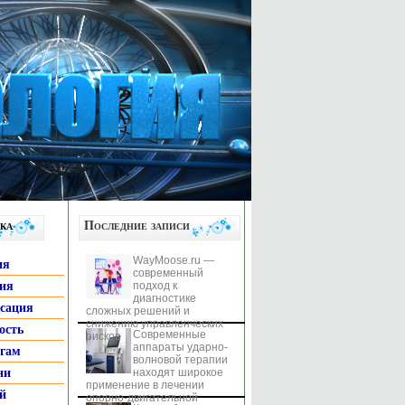
ка
Последние записи
WayMoose.ru —
ия
современный
гия
подход к
диагностике
ксация
сложных решений и
снижению управленческих
ость
Современные
рисков
аппараты ударно-
ьгам
волновой терапии
ни
находят широкое
применение в лечении
й
опорно-двигательной