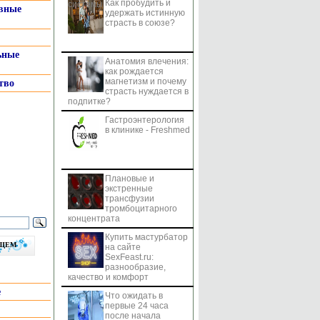
Как пробудить и
системы
вные
удержать истинную
страсть в союзе?
ьные
Анатомия влечения:
как рождается
магнетизм и почему
тво
страсть нуждается в
подпитке?
Гастроэнтерология
в клинике - Freshmed
Плановые и
экстренные
трансфузии
тромбоцитарного
концентрата
Купить мастурбатор
бщем
на сайте
SexFeast.ru:
разнообразие,
качество и комфорт
е
Что ожидать в
первые 24 часа
после начала