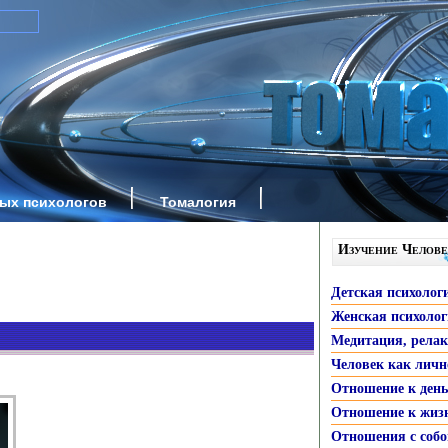
ных психологов
Томалогия
Изучение Челове
Детская психолог
Женская психоло
Медитация, рела
Человек как личн
Отношение к ден
Отношение к жиз
Отношения с собо