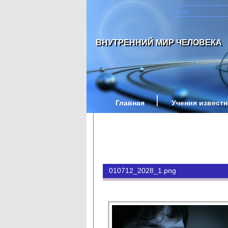
ВНУТРЕННИЙ МИР ЧЕЛОВЕКА
Главная
Учения извест
010712_2028_1.png