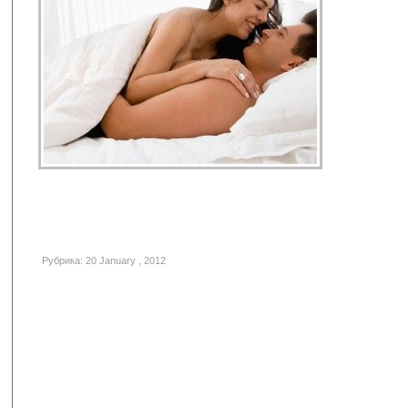
Рубрика: 20 January , 2012