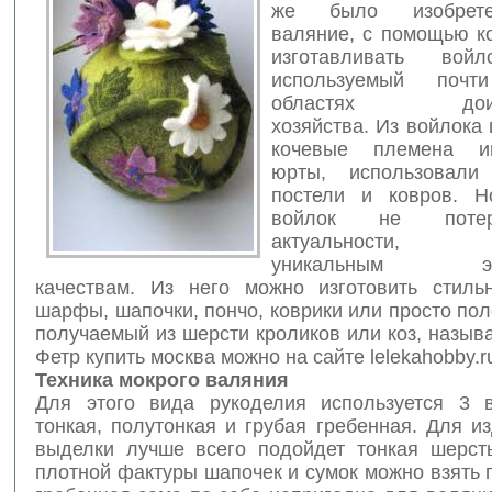
же было изобрет
валяние, с помощью ко
изготавливать вой
используемый поч
областях доисто
хозяйства. Из войлока
кочевые племена и
юрты, использовали
постели и ковров. Н
войлок не поте
актуальности, 
уникальным экол
качествам. Из него можно изготовить стиль
шарфы, шапочки, пончо, коврики или просто пол
получаемый из шерсти кроликов или коз, назыв
Фетр купить москва можно на сайте lelekahobby.r
Техника мокрого валяния
Для этого вида рукоделия используется 3 
тонкая, полутонкая и грубая гребенная. Для и
выделки лучше всего подойдет тонкая шерст
плотной фактуры шапочек и сумок можно взять 