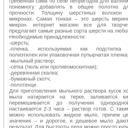
гребенная сама по себе непригодна для валян
понемногу добавлять в общее полотно д
прочности. Толщину шерстяных волокон
микронах. Самая тонкая – это шерсть мерин
микрон. интернет магазин все для творче
предлагает самые разные сорта шерсти на любой
Необходимые принадлежности:
-шерсть;
-пленка, используемая как подстилка 
полиэтилен или упаковочная пупырчатая пленка)
-мыльный раствор;
-сетка (тюль или противомоскитная);
-деревянная скалка;
-бумажный скотч;
-полотенце.
Для приготовления мыльного раствора кусок х
мыла натирается на терке, заливается кип
перемешивается до получения однородн
настаивается 2-3 часа – раствор готов. С так
можно использовать жидкое мыло, причем ц
значения – и дорогое, и дешевое мыло даю
результат. Для быстроты дела можно просто куп