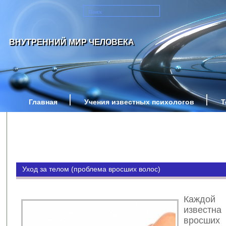
ВНУТРЕННИЙ МИР ЧЕЛОВЕКА
Главная
Учения известных психологов
Т
Уход за телом (проблема вросших волос)
Каждо
известн
вросш