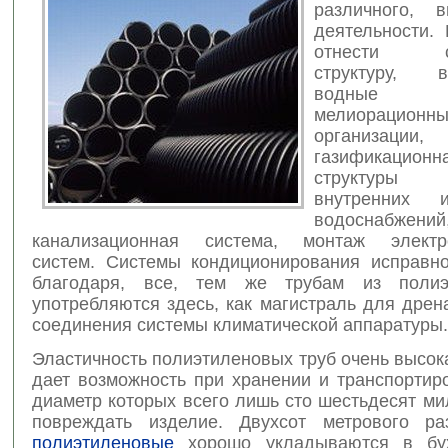
различного, 
деятельности.
отнести ст
структуру, в
водные хо
мелиорационн
организации,
газификацион
структуры
внутренних 
водоснабжений
канализационная система, монтаж электр
систем. Системы кондиционирования исправн
благодаря, все, тем же трубам из полиэ
употребляются здесь, как магистраль для дре
соединения системы климатической аппаратуры.
Эластичность полиэтиленовых труб очень высок
дает возможность при хранении и транспортир
диаметр которых всего лишь сто шестьдесят м
повреждать изделие. Двухсот метрового р
полиэтиленовые
хорошо укладываются в бух