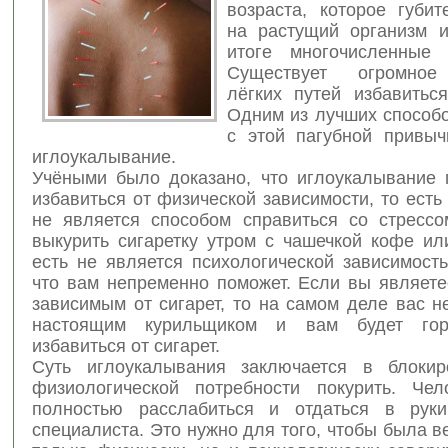
возраста, которое губит
на растущий организм 
итоге многочисленные 
Существует огромное
лёгких путей избавиться
Одним из лучших способо
с этой пагубной привыч
иглоукалывание.
Учёными было доказано, что иглоукалывание 
избавиться от физической зависимости, то есть
не является способом справиться со стрессо
выкурить сигаретку утром с чашечкой кофе ил
есть не является психологической зависимость
что вам непременно поможет. Если вы являете
зависимым от сигарет, то на самом деле вас н
настоящим курильщиком и вам будет го
избавиться от сигарет.
Суть иглоукалывания заключается в блокир
физиологической потребности покурить. Че
полностью расслабиться и отдаться в руки
специалиста. Это нужно для того, чтобы была в