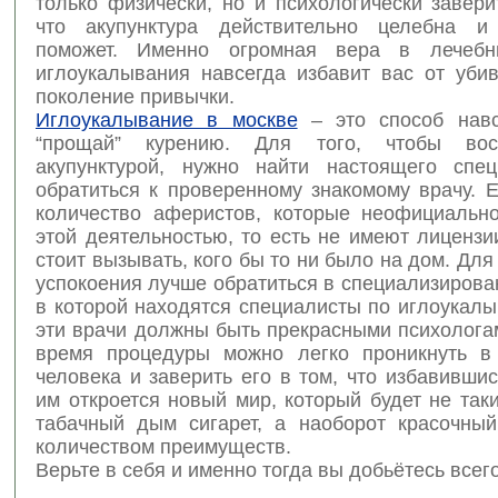
только физически, но и психологически завери
что акупунктура действительно целебна и 
поможет. Именно огромная вера в лечебн
иглоукалывания навсегда избавит вас от уб
поколение привычки.
Иглоукалывание в москве
– это способ навс
“прощай” курению. Для того, чтобы восп
акупунктурой, нужно найти настоящего спе
обратиться к проверенному знакомому врачу. 
количество аферистов, которые неофициальн
этой деятельностью, то есть не имеют лицензи
стоит вызывать, кого бы то ни было на дом. Для
успокоения лучше обратиться в специализирова
в которой находятся специалисты по иглоукал
эти врачи должны быть прекрасными психологам
время процедуры можно легко проникнуть в
человека и заверить его в том, что избавившис
им откроется новый мир, который будет не так
табачный дым сигарет, а наоборот красочны
количеством преимуществ.
Верьте в себя и именно тогда вы добьётесь всего