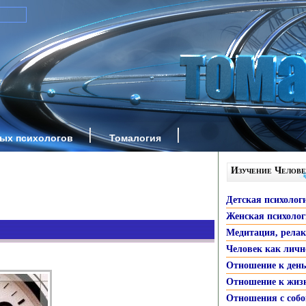
ных психологов
Томалогия
Изучение Челове
Детская психолог
Женская психоло
Медитация, рела
Человек как личн
Отношение к ден
Отношение к жиз
Отношения с собо