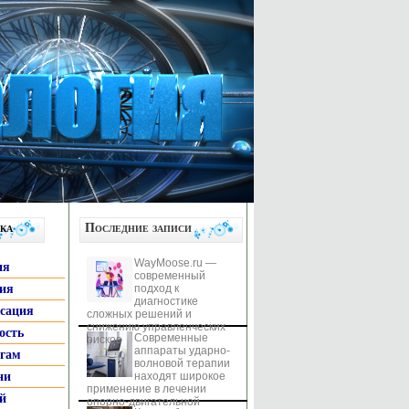
ка
Последние записи
WayMoose.ru —
ия
современный
гия
подход к
диагностике
ксация
сложных решений и
снижению управленческих
ость
Современные
рисков
аппараты ударно-
ьгам
волновой терапии
ни
находят широкое
применение в лечении
й
опорно-двигательной