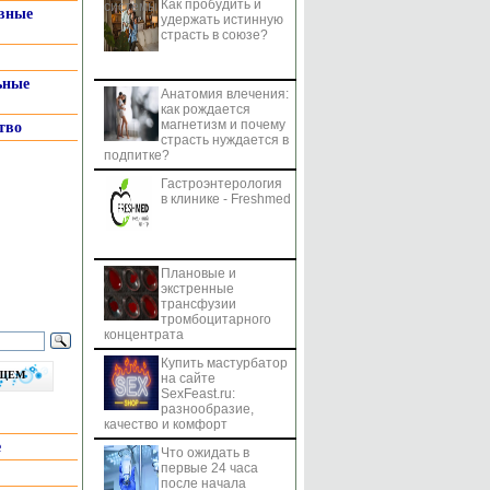
Как пробудить и
системы
вные
удержать истинную
страсть в союзе?
ьные
Анатомия влечения:
как рождается
магнетизм и почему
тво
страсть нуждается в
подпитке?
Гастроэнтерология
в клинике - Freshmed
Плановые и
экстренные
трансфузии
тромбоцитарного
концентрата
Купить мастурбатор
бщем
на сайте
SexFeast.ru:
разнообразие,
качество и комфорт
е
Что ожидать в
первые 24 часа
после начала