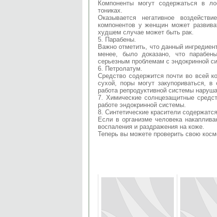
Компоненты могут содержаться в лос
тониках.
Оказывается негативное воздейств
компонентов у женщин может развива
худшем случае может быть рак.
5. Парабены.
Важно отметить, что данный ингредиент
менее, было доказано, что парабен
серьезным проблемам с эндокринной с
6. Петролатум.
Средство содержится почти во всей ко
сухой, поры могут закупориваться, в
работа репродуктивной системы наруша
7. Химические солнцезащитные средст
работе эндокринной системы.
8. Синтетические красители содержатс
Если в организме человека накаплива
воспаления и раздражения на коже.
Теперь вы можете проверить свою кос