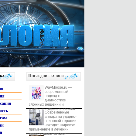
ка
Последние записи
WayMoose.ru —
ия
современный
гия
подход к
диагностике
ксация
сложных решений и
снижению управленческих
ость
Современные
рисков
аппараты ударно-
ьгам
волновой терапии
ни
находят широкое
применение в лечении
й
опорно-двигательной