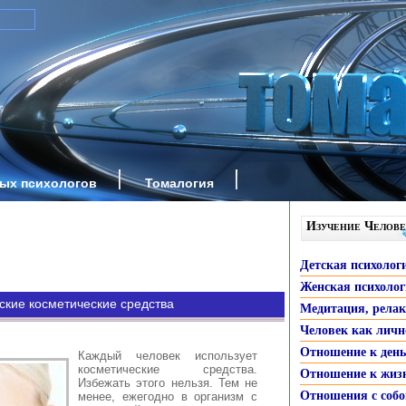
ных психологов
Томалогия
Изучение Челове
Детская психолог
Женская психоло
ские косметические средства
Медитация, рела
Человек как личн
Отношение к ден
Каждый человек использует
косметические средства.
Отношение к жиз
Избежать этого нельзя. Тем не
Отношения с собо
менее, ежегодно в организм с