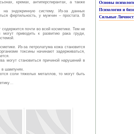
ьонах, кремах, антиперспирантах, а также
Основы психолог
Психология и биз
ие на эндокринную систему. Из-за данных
ться фертильность, у мужчин – простата. В
Сильные Личност
 содержится почти во всей косметике. Тем не
ы могут приводить к развитию рака груди,
истемой.
сметике. Из-за петролатума кожа становится
 организме токсины начинают задерживаться,
ется.
ва могут становиться причиной нарушений в
я в шампунях.
ются соли тяжелых металлов, то могут быть
метику…