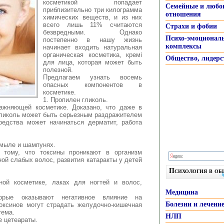
косметикой попадает
Семейные и любо
приблизительно
три килограмма
отношения
химических веществ, и из них
всего лишь 11% считаются
Страхи и фобии
безвредными. Однако
Психо-эмоционал
постепенно в нашу жизнь
комплексы
начинает входить натуральная
органическая косметика, кремі
Общество, лидерс
для лица, которая может быть
полезной.
Предлагаем узнать восемь
опасных компонентов в
косметике.
1. Пропилен гликоль.
ажняющей косметике. Доказано, что даже в
гликоль может быть серьезным раздражителем
средства может начинаться дерматит, работа
 мыле и шампунях.
 тому, что токсины проникают в организм
ой слабых волос, развития катаракты у детей
Психология в о
ной косметике, лаках для ногтей и волос,
Медицина
орые оказывают негативное влияние на
Болезни и лечени
токсинов могут страдать желудочно-кишечная
тема.
НЛП
е цетеараты.