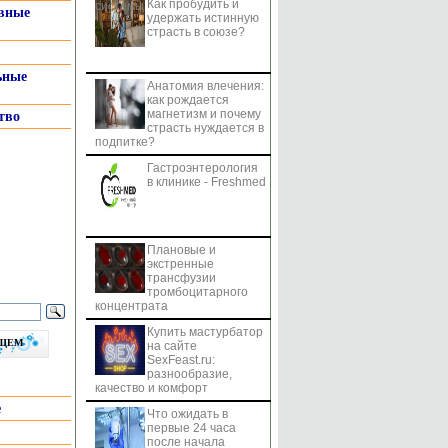
Как пробудить и
системы
вные
удержать истинную
страсть в союзе?
ьные
Анатомия влечения:
как рождается
магнетизм и почему
тво
страсть нуждается в
подпитке?
Гастроэнтерология
в клинике - Freshmed
Плановые и
экстренные
трансфузии
тромбоцитарного
концентрата
Купить мастурбатор
бщем
на сайте
SexFeast.ru:
разнообразие,
качество и комфорт
е
Что ожидать в
первые 24 часа
после начала