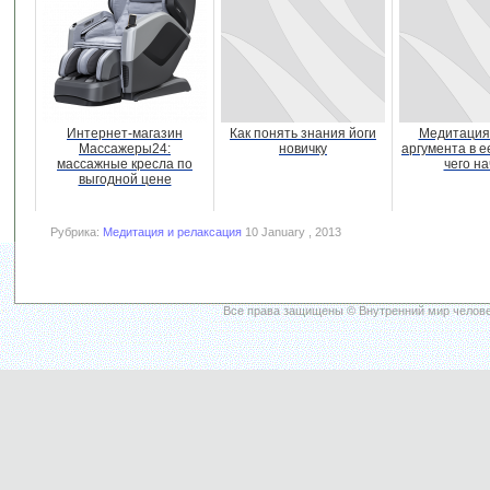
Интернет-магазин
Как понять знания йоги
Медитация
Массажеры24:
новичку
аргумента в е
массажные кресла по
чего на
выгодной цене
Рубрика:
Медитация и релаксация
10 January , 2013
Все права защищены © Внутренний мир челове