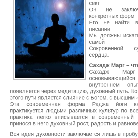
сект
Он не заключ
конкретных форм
Его не найти 
писании
Мы должны искат
самой
Сокровенной с
сердца.
Сахадж Марг – чт
Сахадж Ма
основываю
внутреннем опы
появляется через медитацию, духовный путь. К
этого пути является слияние с Богом, с высшим 
Эта современная форма Раджа йоги к
практикуется людьми различных культур по вс
практика легко вписывается в современный 
принося в него духовный рост, радость и равнов
Вся идея духовности заключается лишь в проб