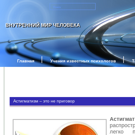
ВНУТРЕННИЙ МИР ЧЕЛОВЕКА
Главная
Учения известных психологов
Т
Астигматизм – это не приговор
Астигма
распрос
легко п