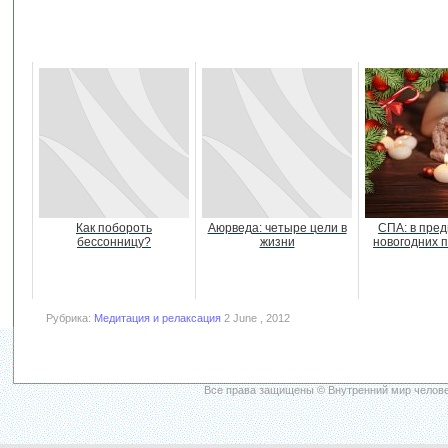
Как побороть
Аюрведа: четыре цели в
СПА: в пре
бессонницу?
жизни
новогодних 
Рубрика:
Медитация и релаксация
2 June , 2012
Все права защищены © Внутренний мир челове