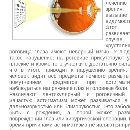
лечению
зрения
вызывает
видимост
Этот
развива
случае
,
хруст
роговица глаза имеют неверный изгиб. У лю
такое нарушение, на роговице присутствуют у
плоские и кроме того участки с достаточно сил
что в итоге приводит к нарушению зрения,
человек видит все предметы немного размыты
помутнением предметов при астигмат
наблюдаться напряжение глаз и головные боли.
Различают лентикулярный и роговичный а
Зачастую астигматизм может развиваться в
дальнозоркостью или близорукостью. Это забо
быть с рождения, а порой может разви
повреждении глаз или хирургической операции. 
время причинами астигматизма не являются пр