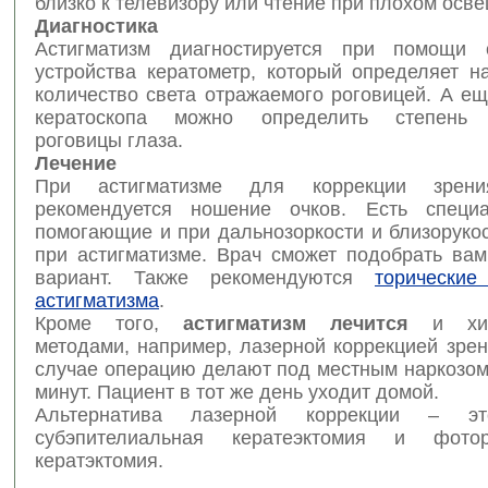
близко к телевизору или чтение при плохом осв
Диагностика
Астигматизм диагностируется при помощи с
устройства кератометр, который определяет н
количество света отражаемого роговицей. А е
кератоскопа можно определить степень 
роговицы глаза.
Лечение
При астигматизме для коррекции зрени
рекомендуется ношение очков. Есть специа
помогающие и при дальнозоркости и близорукос
при астигматизме. Врач сможет подобрать ва
вариант. Также рекомендуются
торически
астигматизма
.
Кроме того,
астигматизм лечится
и хиру
методами, например, лазерной коррекцией зре
случае операцию делают под местным наркозом
минут. Пациент в тот же день уходит домой.
Альтернатива лазерной коррекции – эт
субэпителиальная кератеэктомия и фотор
кератэктомия.