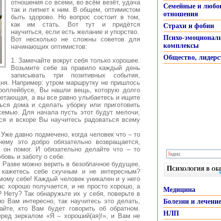
отношения со всеми, во всём везёт, удача
Семейные и любо
так и липнет к ним.
В общем, оптимистом
отношения
быть здорово. Но вопрос состоит в том,
как им стать. Вот тут и придётся
Страхи и фобии
научиться, если есть желание и упорство.
Психо-эмоционал
Вот несколько не сложны советов для
комплексы
начинающих оптимистов:
Общество, лидерс
1. Замечайте вокруг себя только хорошее.
Возьмите себе за правило каждый день
записывать три позитивных события,
дня. Например: утром маршрутку не пришлось
троллейбусе, Вы нашли вещь, которую долго
етающая, а вы все равно улыбаетесь и ищите
ься дома и сделать уборку или приготовить
семью. Для начала пусть этот будут мелочи,
ся и вскоре Вы научитесь радоваться всему
Уже давно подмечено, когда человек что – то
нему это добро обязательно возвращается,
у он помог. И обязательно делайте что – то
бовь и заботу о себе.
. Разве можно верить в безоблачное будущее,
Психология в о
 кажетесь себе скучным и не интересным?
мому себе! Каждый человек уникален и у него
ас хорошо получается, и не просто хорошо, а
Медицина
 Нету? Так обнаружьте их у себя, поверьте в
но Вам интересно, так научитесь это делать,
Болезни и лечени
айте, кто Вам будет говорить об обратном.
НЛП
ред зеркалом «Я – хороший(ая)!», и Вам не