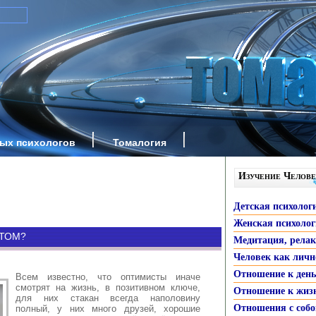
ных психологов
Томалогия
Изучение Челове
Детская психолог
Женская психоло
СТОМ?
Медитация, рела
Человек как личн
Отношение к ден
Всем известно, что оптимисты иначе
смотрят на жизнь, в позитивном ключе,
Отношение к жиз
для них стакан всегда наполовину
Отношения с собо
полный, у них много друзей, хорошие