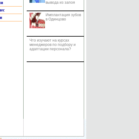
ии
вывода из запоя
нес
Имплантация зубов
и
в Одинцово
Что изучают на курсах
менеджеров по подбору и
адаптации персонала?
и