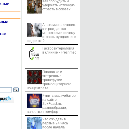
Как пробудить и
системы
вные
удержать истинную
страсть в союзе?
ьные
Анатомия влечения:
как рождается
магнетизм и почему
тво
страсть нуждается в
подпитке?
Гастроэнтерология
в клинике - Freshmed
Плановые и
экстренные
трансфузии
тромбоцитарного
концентрата
Купить мастурбатор
бщем
на сайте
SexFeast.ru:
разнообразие,
качество и комфорт
е
Что ожидать в
первые 24 часа
после начала