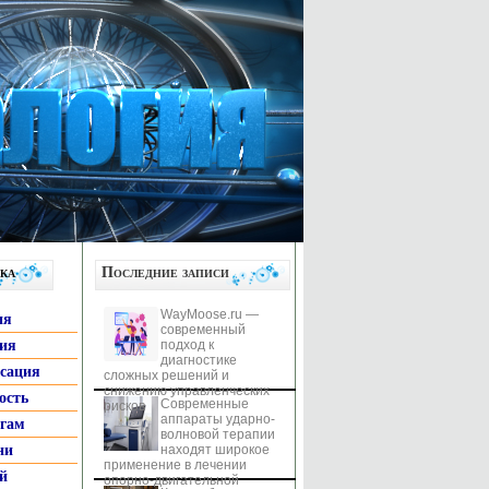
ка
Последние записи
WayMoose.ru —
ия
современный
гия
подход к
диагностике
ксация
сложных решений и
снижению управленческих
ость
Современные
рисков
аппараты ударно-
ьгам
волновой терапии
ни
находят широкое
применение в лечении
й
опорно-двигательной