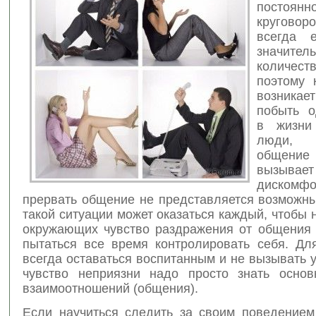
пост
круговор
всегда е
значител
количес
поэтому 
возника
побыть о
в жизни
люди, 
общение 
вызыва
диском
прервать общение не представляется возможны
такой ситуации может оказаться каждый, чтобы 
окружающих чувство раздражения от общения 
пытаться все время контролировать себя. Для
всегда оставаться воспитанным и не вызывать
чувство неприязни надо просто знать осно
взаимоотношений (общения).
Если научиться следить за своим поведением