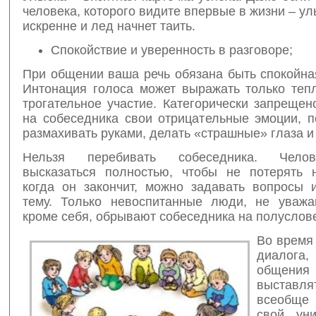
человека, которого видите впервые в жизни – ул
искренне и лед начнет таить.
Спокойствие и уверенность в разговоре;
При общении ваша речь обязана быть спокойна
Интонация голоса может выражать только тепл
трогательное участие. Категорически запреще
на собеседника свои отрицательные эмоции, п
размахивать руками, делать «страшные» глаза и т
Нельзя перебивать собеседника. Чело
высказаться полностью, чтобы не потерять 
когда он закончит, можно задавать вопросы 
тему. Только невоспитанные люди, не уваж
кроме себя, обрывают собеседника на полуслов
Во время
диалога,
общен
выста
всеобще
свой уни