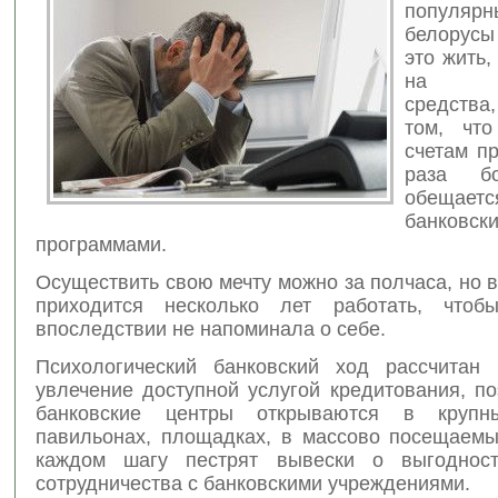
популя
белорусы
это жить,
на ба
средства
том, что
счетам п
раза б
обещаетс
банковск
программами.
Осуществить свою мечту можно за полчаса, но 
приходится несколько лет работать, чтоб
впоследствии не напоминала о себе.
Психологический банковский ход рассчитан
увлечение доступной услугой кредитования, п
банковские центры открываются в крупн
павильонах, площадках, в массово посещаемы
каждом шагу пестрят вывески о выгодност
сотрудничества с банковскими учреждениями.