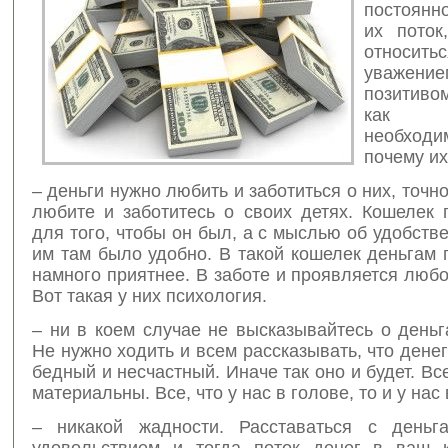
постоянн
их поток
относит
уваж
позитиво
как за
необход
почему их
– деньги нужно любить и заботиться о них, точно
любите и заботитесь о своих детях. Кошелек 
для того, чтобы он был, а с мыслью об удобстве
им там было удобно. В такой кошелек деньгам 
намного приятнее. В заботе и проявляется любо
Вот такая у них психология.
– ни в коем случае не высказывайтесь о деньг
Не нужно ходить и всем рассказывать, что денег 
бедный и несчастный. Иначе так оно и будет. В
материальны. Все, что у нас в голове, то и у нас 
– никакой жадности. Расставаться с деньг
удовольствием и тогда поток денег в ваш 