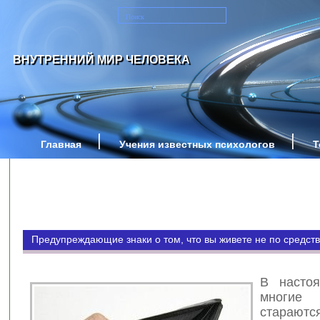
ВНУТРЕННИЙ МИР ЧЕЛОВЕКА
Главная
Учения известных психологов
Т
Предупреждающие знаки о том, что вы живете не по средст
В настоя
мног
старают