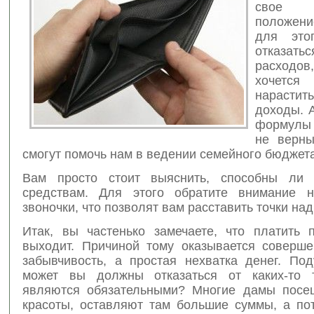
свое ф
положен
для этог
отказать
расходов
хочется
нарас
доходы. А
формулы
не верны
смогут помочь нам в ведении семейного бюджета
Вам просто стоит выяснить, способны ли
средствам. Для этого обратите внимание н
звоночки, что позволят вам расставить точки над
Итак, вы частенько замечаете, что платить 
выходит. Причиной тому оказывается соверш
забывчивость, а простая нехватка денег. Под
может вы должны отказаться от каких-то т
являются обязательными? Многие дамы посе
красоты, оставляют там большие суммы, а по