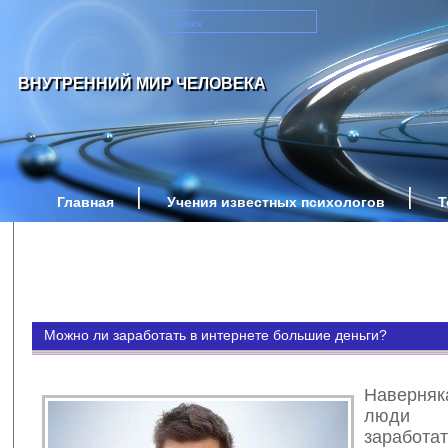
ВНУТРЕННИЙ МИР ЧЕЛОВЕКА
Главная
Учения известных психологов
Т
Можно ли заработать в интернете большие деньги?
Наверня
люди 
зараб