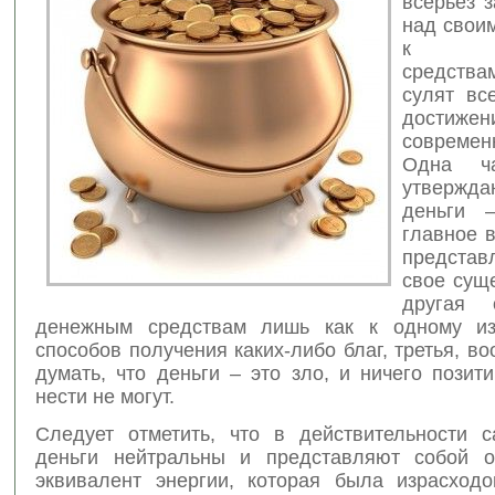
всерьез 
над свои
к де
средств
сулят вс
достижен
совреме
Одна ч
утверж
деньги 
главное в
представ
свое сущ
другая 
денежным средствам лишь как к одному и
способов получения каких-либо благ, третья, в
думать, что деньги – это зло, и ничего позит
нести не могут.
Следует отметить, что в действительности 
деньги нейтральны и представляют собой о
эквивалент энергии, которая была израсход