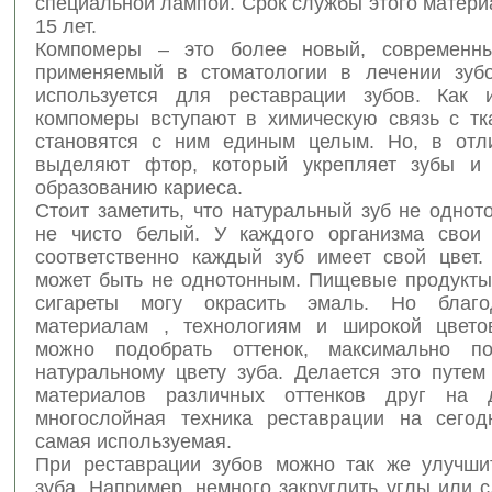
специальной лампой. Срок службы этого матери
15 лет.
Компомеры – это более новый, современны
применяемый в стоматологии в лечении зуб
используется для реставрации зубов. Как 
компомеры вступают в химическую связь с тк
становятся с ним единым целым. Но, в отл
выделяют фтор, который укрепляет зубы и 
образованию кариеса.
Стоит заметить, что натуральный зуб не одно
не чисто белый. У каждого организма свои 
соответственно каждый зуб имеет свой цвет.
может быть не однотонным. Пищевые продукты,
сигареты могу окрасить эмаль. Но благ
материалам , технологиям и широкой цвето
можно подобрать оттенок, максимально п
натуральному цвету зуба. Делается это путем
материалов различных оттенков друг на д
многослойная техника реставрации на сего
самая используемая.
При реставрации зубов можно так же улучши
зуба. Например, немного закруглить углы или 