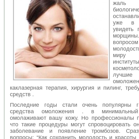
жаль 
биологич
останав
уже в
увидеть 
морщины
вопросо
молодос
миру 
институт
косметол
лучши
омоложе
каклазерная терапия, хирургия и пилинг, тре
средств .
Последние годы стали очень популярны г
средства омоложения . в минимальны
омолаживают вашу кожу. Но профессионалы 
что такие процедуры могут спровоцировать он
заболевание и появление тромбозов. Сраз
вопросы: “Как сохранить молодость и красоты