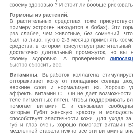
своему здоровью ? И стоит ли вообще рисковать
Гормоны из растений.
В растительных средствах тоже присутствую
примеру эстроген находится в бобах). Эти го
раз слабее, чем животные, без сомнений. Что
был на лицо, нужно 2-3 месяца применять косм
средства, в котором присутствует растительный 
достаточно длительный промежуток, но вы 
своему здоровью. А проверенная
липосак
быстро сбросить вес.
Витамины
. Выработок коллагена стимулируе
отгораживает кожу от попадания солнца ,воз
верхние слоя и нормализует их. Хорошо ус
эффекты витамин С . Он не дает возможности 
теле пигментных пятен. Чтобы поддерживать в
помогает витамин Е и связывает свободны
которые Губят женскую красоту и молодост
способствует эластичности кожи. Для ухода за
губ и глаз очень хорошо помогает витамин В
медленней старела нужно все эти витамины вн