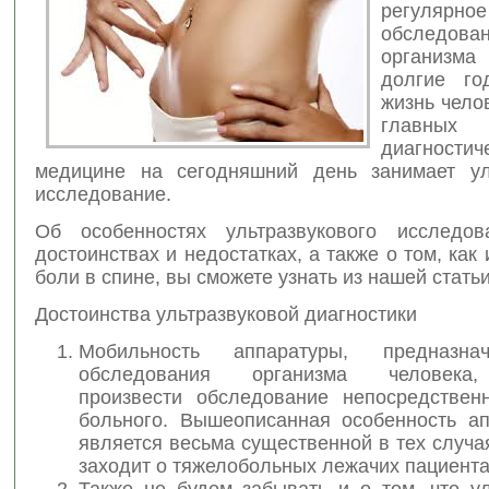
регулярное
обследов
организма
долгие го
жизнь чело
главны
диагностич
медицине на сегодняшний день занимает ул
исследование.
Об особенностях ультразвукового исследов
достоинствах и недостатках, а также о том, как 
боли в спине, вы сможете узнать из нашей статьи
Достоинства ультразвуковой диагностики
Мобильность аппаратуры, предназн
обследования организма человека,
произвести обследование непосредствен
больного. Вышеописанная особенность а
является весьма существенной в тех случая
заходит о тяжелобольных лежачих пациента
Также не будем забывать и о том, что ул