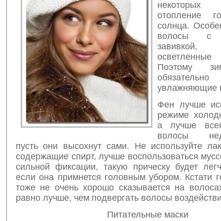
некоторых
отопление г
солнца. Особе
волосы с х
завивкой
, 
осветленны
Поэтому зи
обязательно 
увлажняющие 
Фен лучше ис
режиме холодн
а лучше всег
волосы нед
пусть они высохнут сами. Не используйте ла
содержащие спирт, лучше воспользоваться мус
сильной фиксации, такую прическу будет легч
если она примнется головным убором. Кстати 
тоже не очень хорошо сказывается на волосах
равно лучше, чем подвергать волосы воздейств
Питательные маски