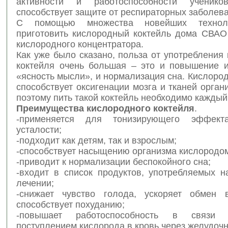
активности и работоспособности ученик
способствует защите от респираторных заболев
С помощью множества новейших технол
приготовить кислородный коктейль дома СВАО
кислородного концентратора.
Как уже было сказано, польза от употребления
коктейля очень большая – это и повышение и
«ясность мысли», и нормализация сна. Кислоро
способствует оксигенации мозга и тканей орган
поэтому пить такой коктейль необходимо каждый
Преимущества кислородного коктейля
.
-применяется для тонизирующего эффек
усталости;
-подходит как детям, так и взрослым;
-способствует насыщению организма кислородо
-приводит к нормализации беспокойного сна;
-входит в список продуктов, употребляемых н
лечении;
-снижает чувство голода, ускоряет обмен 
способствует похуданию;
-повышает работоспособность в связи
поступлением кислорода в кровь через желудочн