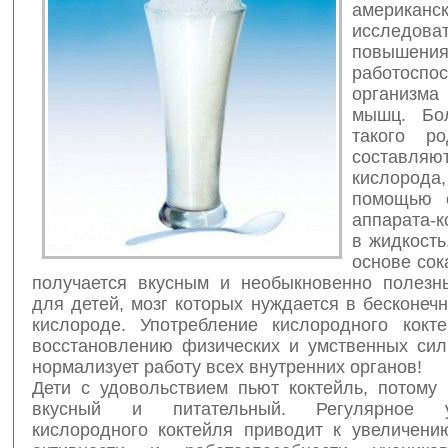
американс
исследов
повышени
работоспос
организм
мышц. Бо
такого ро
составля
кислорода,
помощью с
аппарата-к
в жидкость
основе сок
получается вкусным и необыкновенно полезн
для детей, мозг которых нуждается в бесконеч
кислороде. Употребление кислородного кокт
восстановлению физических и умственных сил
нормализует работу всех внутренних органов!
Дети с удовольствием пьют коктейль, потому 
вкусный и питательный. Регулярное уп
кислородного коктейля приводит к увеличени