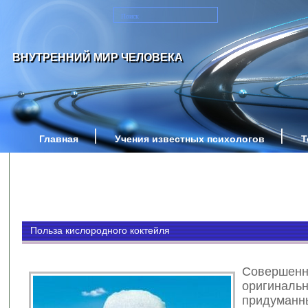
ВНУТРЕННИЙ МИР ЧЕЛОВЕКА
Главная
Учения известных психологов
Т
Польза кислородного коктейля
Соверше
оригинальн
придуманн