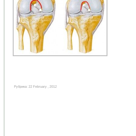
Рубрика: 22 February , 2012