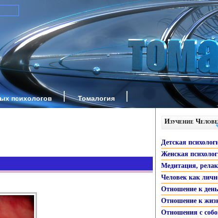
ных психологов
Томалогия
Изучение Челове
Детская психолог
Женская психоло
Медитация, рела
Человек как личн
Отношение к ден
Отношение к жиз
Отношения с собо