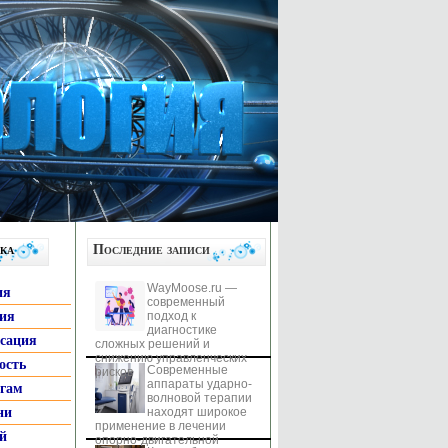
ка
Последние записи
WayMoose.ru —
ия
современный
гия
подход к
диагностике
ксация
сложных решений и
снижению управленческих
ость
Современные
рисков
аппараты ударно-
ьгам
волновой терапии
ни
находят широкое
применение в лечении
й
опорно-двигательной