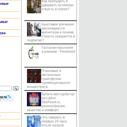
Как пробудить и
системы
вные
удержать истинную
страсть в союзе?
ьные
Анатомия влечения:
как рождается
магнетизм и почему
тво
страсть нуждается в
подпитке?
Гастроэнтерология
в клинике - Freshmed
Плановые и
экстренные
трансфузии
тромбоцитарного
концентрата
Купить мастурбатор
бщем
на сайте
SexFeast.ru:
разнообразие,
качество и комфорт
е
Что ожидать в
первые 24 часа
после начала