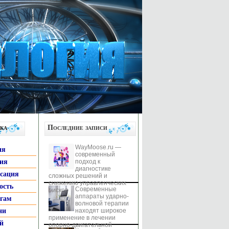
ка
Последние записи
WayMoose.ru —
ия
современный
гия
подход к
диагностике
ксация
сложных решений и
снижению управленческих
ость
Современные
рисков
аппараты ударно-
ьгам
волновой терапии
ни
находят широкое
применение в лечении
й
опорно-двигательной