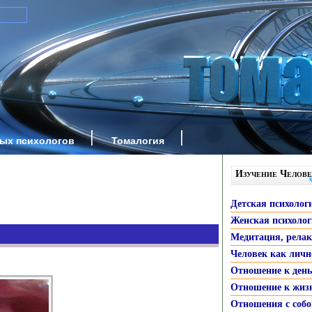
ных психологов
Томалогия
Изучение Челове
Детская психолог
Женская психоло
Медитация, рела
Человек как личн
Отношение к ден
Отношение к жиз
Отношения с собо