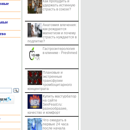
Как пробудить и
системы
вные
удержать истинную
страсть в союзе?
ьные
Анатомия влечения:
как рождается
магнетизм и почему
тво
страсть нуждается в
подпитке?
Гастроэнтерология
в клинике - Freshmed
Плановые и
экстренные
трансфузии
тромбоцитарного
концентрата
Купить мастурбатор
бщем
на сайте
SexFeast.ru:
разнообразие,
качество и комфорт
е
Что ожидать в
первые 24 часа
после начала