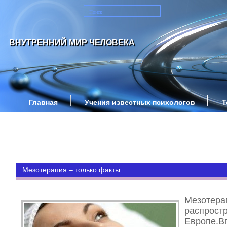
ВНУТРЕННИЙ МИР ЧЕЛОВЕКА
Главная
Учения известных психологов
Т
Мезотерапия – только факты
Мезотер
распро
Европе.