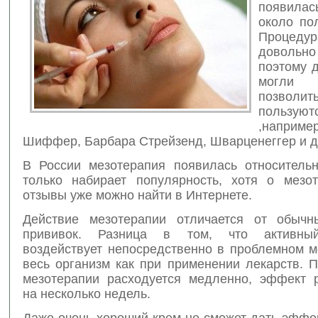
появилас
около по
Проце
довольн
поэтому 
могли 
позволит
пользую
,наприм
Шиффер, Барбара Стрейзенд, Шварценеггер и д
В России мезотерапия появилась относитель
только набирает популярность, хотя о мезо
отзывы уже можно найти в Интернете.
Действие мезотерапии отличается от обычн
прививок. Разница в том, что активны
воздействует непосредственно в проблемном м
весь организм как при применении лекарств. 
мезотерапии расходуется медленно, эффект р
на несколько недель.
Даже очень хороший крем не сможет дать эффе