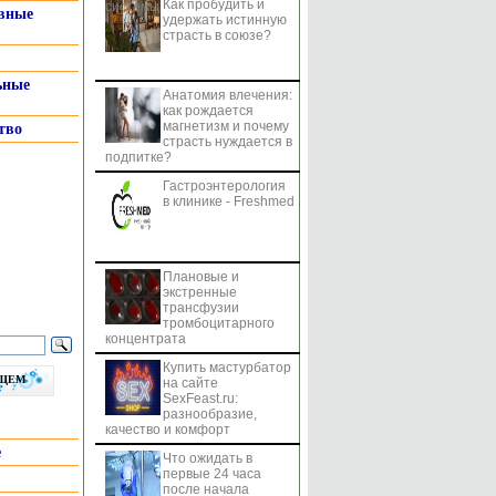
Как пробудить и
системы
вные
удержать истинную
страсть в союзе?
ьные
Анатомия влечения:
как рождается
магнетизм и почему
тво
страсть нуждается в
подпитке?
Гастроэнтерология
в клинике - Freshmed
Плановые и
экстренные
трансфузии
тромбоцитарного
концентрата
Купить мастурбатор
бщем
на сайте
SexFeast.ru:
разнообразие,
качество и комфорт
е
Что ожидать в
первые 24 часа
после начала