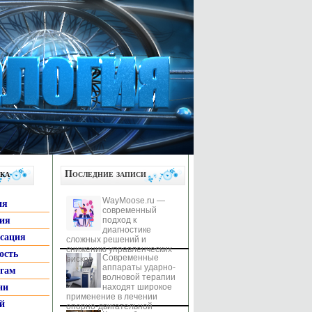
ка
Последние записи
WayMoose.ru —
ия
современный
гия
подход к
диагностике
ксация
сложных решений и
снижению управленческих
ость
Современные
рисков
аппараты ударно-
ьгам
волновой терапии
ни
находят широкое
применение в лечении
й
опорно-двигательной