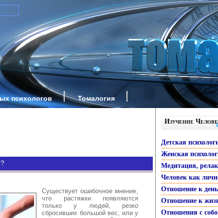
ных психологов
Томалогия
Изучение Челове
Детская психолог
Женская психоло
е?
Медитация, рела
Человек как личн
Отношение к ден
Существует ошибочное мнение,
что растяжки появляются
Отношение к жиз
только у людей, резко
Отношения с собо
сбросивших большой вес, или у