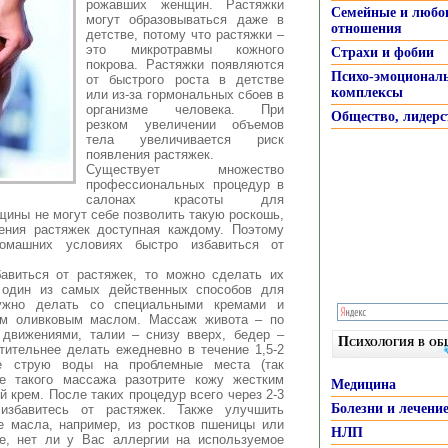
рожавших женщин. Растяжки
Семейные и любо
могут образовываться даже в
отношения
детстве
, потому что растяжки –
это микротравмы кожного
Страхи и фобии
покрова. Растяжки появляются
Психо-эмоционал
от быстрого роста в детстве
комплексы
или из-за гормональных сбоев в
организме человека. При
Общество, лидерс
резком увеличении объемов
тела увеличивается риск
появления растяжек.
Существует множество
профессиональных процедур в
салонах красоты для
щины не могут себе позволить такую роскошь,
ения растяжек доступная каждому. Поэтому
омашних условиях быстро избавиться от
авиться от растяжек, то можно сделать их
 один из самых действенных способов для
ужно делать со специальными кремами и
ым оливковым маслом. Массаж живота – по
 движениями, талии – снизу вверх, бедер –
Психология в о
тительнее делать ежедневно в течение 1,5-2
е струю воды на проблемные места (так
ле такого массажа разотрите кожу жестким
Медицина
 крем. После таких процедур всего через 2-3
Болезни и лечени
избавитесь от растяжек. Также улучшить
е масла, например, из ростков пшеницы или
НЛП
е, нет ли у Вас аллергии на используемое