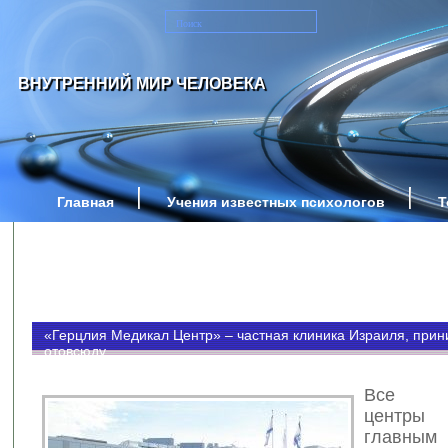
ВНУТРЕННИЙ МИР ЧЕЛОВЕКА
Главная
Учения известных психологов
Т
«Герцлия Медикал Центр» – частная клиника Израиля, прин
отовсюду
Все ме
центр
главны