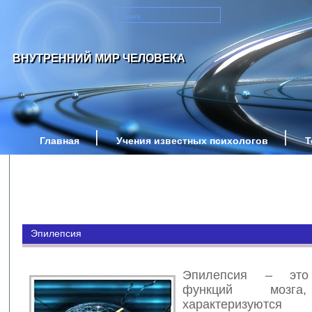
ВНУТРЕННИЙ МИР ЧЕЛОВЕКА
Главная
Учения известных психологов
Т
Эпилепсия
Эпилепсия – это
функций мозга
характеризуются 