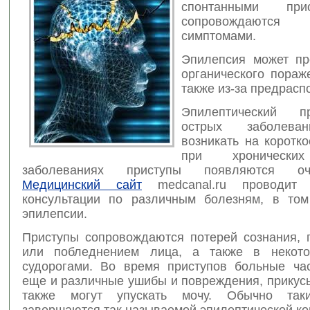
спонтанными пр
сопровождаютс
симптомами.
Эпилепсия может пр
органического пораж
также из-за предрасп
Эпилептический п
острых заболева
возникать на коротк
при хронически
заболеваниях приступы появляются оч
Медицинский сайт
medcanal.ru проводит 
консультации по различным болезням, в то
эпилепсии.
Приступы сопровождаются потерей сознания, 
или побледнением лица, а также в некото
судорогами. Во время приступов больные ча
еще и различные ушибы и повреждения, прикус
также могут упускать мочу. Обычно так
завершаются так называемой эпилептической ко