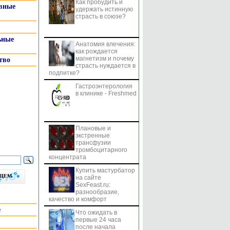
Как пробудить и
системы
вные
удержать истинную
страсть в союзе?
ьные
Анатомия влечения:
как рождается
магнетизм и почему
тво
страсть нуждается в
подпитке?
Гастроэнтерология
в клинике - Freshmed
Плановые и
экстренные
трансфузии
тромбоцитарного
концентрата
Купить мастурбатор
бщем
на сайте
SexFeast.ru:
разнообразие,
качество и комфорт
е
Что ожидать в
первые 24 часа
после начала