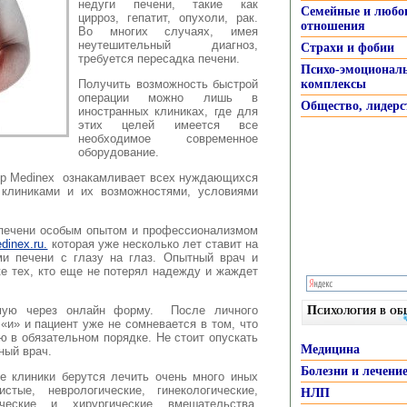
недуги печени, такие как
Семейные и любо
цирроз, гепатит, опухоли, рак.
отношения
Во многих случаях, имея
неутешительный диагноз,
Страхи и фобии
требуется пересадка печени.
Психо-эмоционал
Получить возможность быстрой
комплексы
операции можно лишь в
Общество, лидерс
иностранных клиниках, где для
этих целей имеется все
необходимое современное
оборудование.
тр Мedinex ознакамливает всех нуждающихся
 клиниками и их возможностями, условиями
 печени особым опытом и профессионализмом
dinex.ru.
которая уже несколько лет ставит на
ми печени с глазу на глаз. Опытный врач и
ке тех, кто еще не потерял надежду и жаждет
мую через онлайн форму. После личного
Психология в о
«и» и пациент уже не сомневается в том, что
ю в обязательном порядке. Не стоит опускать
Медицина
ный врач.
Болезни и лечени
е клиники берутся лечить очень много иных
стые, неврологические, гинекологические,
НЛП
ические и хирургические вмешательства,