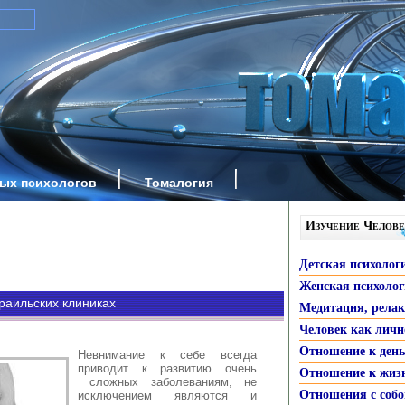
ных психологов
Томалогия
Изучение Челове
Детская психолог
Женская психоло
раильских клиниках
Медитация, рела
Человек как личн
Отношение к ден
Невнимание к себе всегда
приводит к развитию очень
Отношение к жиз
сложных заболеваниям, не
Отношения с собо
исключением являются и