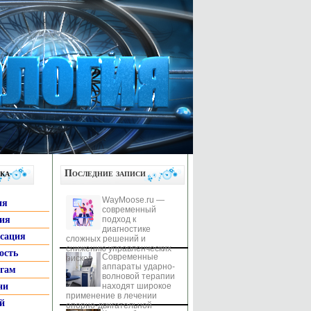
ка
Последние записи
WayMoose.ru —
ия
современный
гия
подход к
диагностике
ксация
сложных решений и
снижению управленческих
ость
Современные
рисков
аппараты ударно-
ьгам
волновой терапии
ни
находят широкое
применение в лечении
й
опорно-двигательной