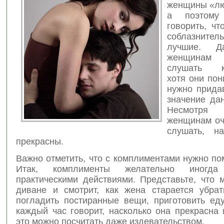
женщины «лю
а поэтому
говорить, чт
соблазнител
лучшие.
Д
женщинам
слушать ко
хотя они пон
нужно прида
значение да
Несмотря
женщинам оч
слушать, на
прекрасны.
Важно отметить, что с комплиментами нужно по
Итак, комплименты желательно иногда 
практическими действиями. Представьте, что 
диване и смотрит, как жена старается убрать
погладить постиранные вещи, приготовить еду
каждый час говорит, насколько она прекрасна 
это можно посчитать даже издевательством.