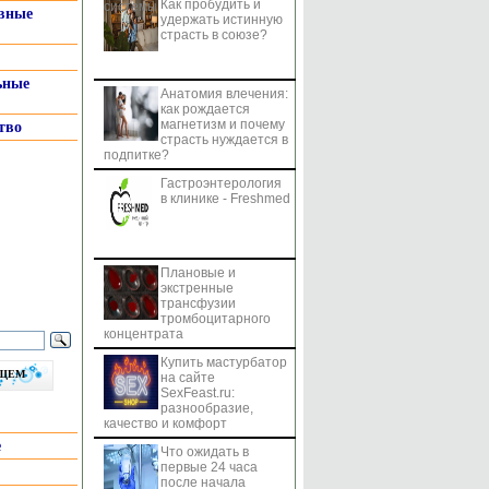
Как пробудить и
системы
вные
удержать истинную
страсть в союзе?
ьные
Анатомия влечения:
как рождается
магнетизм и почему
тво
страсть нуждается в
подпитке?
Гастроэнтерология
в клинике - Freshmed
Плановые и
экстренные
трансфузии
тромбоцитарного
концентрата
Купить мастурбатор
бщем
на сайте
SexFeast.ru:
разнообразие,
качество и комфорт
е
Что ожидать в
первые 24 часа
после начала