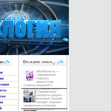
ка
Последние записи
WayMoose.ru —
ия
современный
гия
подход к
диагностике
ксация
сложных решений и
снижению управленческих
ость
Современные
рисков
аппараты ударно-
ьгам
волновой терапии
ни
находят широкое
применение в лечении
й
опорно-двигательной