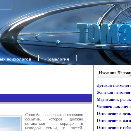
ных психологов
Томалогия
Изучение Челове
Детская психолог
Женская психоло
Медитация, рела
Человек как личн
Отношение к ден
Свадьба – невероятно красивое
событие, которое должно
Отношение к жиз
оставаться в сердцах и
Отношения с собо
молодой семьи, и гостей.