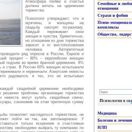
Атмосфера любви
и счастья
Семейные и любо
должна витать на церемонии
отношения
торжества.
Страхи и фобии
Психологи утверждают, что и
Психо-эмоционал
мужчины, и женщины на
свадьбу смотрят по-разному.
комплексы
Каждый переживает свои
Общество, лидерс
эмоции и чувства. Удивительно,
но отношение ко дню торжества
зависит и от местоположения
человека. Авторитетные
 проводили ряд опросов в России, Европе и
льший процент – 90% – европейских женщин
ный подъем во время брачной церемонии. 8%
ь и страх. В России 60% женщин испытывали
переживали и нервничали. Азиатские невесты
кто радовался, и тех, кто не испытывал
каждой свадебной церемонии необходимо
в решении проблемы организации торжества
и невеста могут купить свадебные свечи,
Психология в о
ссуары, сэкономив на этом приличную сумму
Медицина
ьбы позволяет насладиться торжеством, не
ожет пойти не так, как запланировано. У
Болезни и лечени
таваться только искренние и счастливые
НЛП
поэтому необходимо выбрать ту компанию по