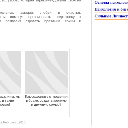
сессуаров, которая зарекомендовала себя на
Основы психолог
Психология и биз
ельных эмоций, любви и счастья.
Сильные Личност
сты помогут организовать подготовку к
ов позволит сделать праздник ярким и
мужчины: мы
Как сохранить отношения
 и такие
в браке, создать крепкую
ковые!
и дружную семью?
2 February , 2013