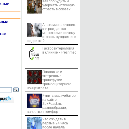
Как пробудить и
системы
вные
удержать истинную
страсть в союзе?
ьные
Анатомия влечения:
как рождается
магнетизм и почему
тво
страсть нуждается в
подпитке?
Гастроэнтерология
в клинике - Freshmed
Плановые и
экстренные
трансфузии
тромбоцитарного
концентрата
Купить мастурбатор
бщем
на сайте
SexFeast.ru:
разнообразие,
качество и комфорт
е
Что ожидать в
первые 24 часа
после начала