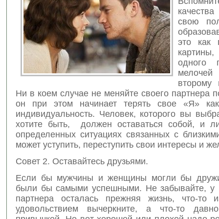
Вспомнит
качества
свою пол
образова
это как 
картины
одного 
мелоче
второму 
Ни в коем случае не меняйте своего партнера п
он при этом начинает терять свое «Я» как
индивидуальность. Человек, которого вы выбр
хотите быть, должен оставаться собой, и л
определенных ситуациях связанных с близким
может уступить, переступить свои интересы и же
Совет 2. Оставайтесь друзьями.
Если бы мужчины и женщины могли бы дружи
были бы самыми успешными. Не забывайте, у 
партнера осталась прежняя жизнь, что-то 
удовольствием вычеркните, а что-то давн
привычкой. Но вот хорошей или плохой надо р