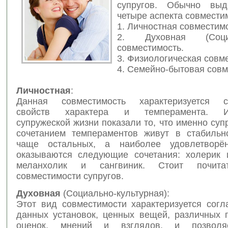
супругов. Обычно вы
четыре аспекта совмести
1. Личностная совместимо
2. Духовная (Социок
совместимость.
3. Физиологическая совм
4. Семейно-бытовая совм
Личностная
:
Данная совместимость характеризуется со
свойств характера и темперамента. Ис
супружеской жизни показали то, что именно суп
сочетанием темпераментов живут в стабильн
чаще остальных, а наиболее удовлетворё
оказываются следующие сочетания: холерик 
меланхолик и сангвиник. Стоит почита
совместимости супругов.
Духовная
(Социально-культурная):
Этот вид совместимости характеризуется согл
данных установок, ценных вещей, различных п
оценок, мнений и взглядов, и позволя