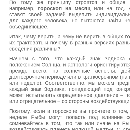
По тому же принципу строятся и общие 
например,
гороскоп на месяц
или на год. А
ставят своей задачей выделить индивидуаль
для каждого человека, но пытаются найти н
объединяющее.
Итак, чему верить, а чему не верить в общих го
их трактовать и почему в разных версиях разн
сведения различны?
Начнем с того, что каждый знак Зодиака о
положением Солнца, и астрологи ориентируются
прежде всего, на солнечные аспекты, де
долгосрочном периоде или в краткосрочном (на
или неделю). Соответственно, мы можем предп
каждый знак Зодиака, попадающий под конкре
может испытывать определенное давление – п
или отрицательное – со стороны воздействующих
Поэтому, если в гороскопе вы прочтете о том,
неделе Рыбы могут попасть под влияние со
сомневайтесь в том, что так или иначе на Ры
воздействовать планета иллюзий Нептун. С др