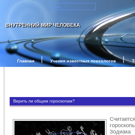
ВНУТРЕННИЙ МИР ЧЕЛОВЕКА
Главная
Учения известных психологов
Т
Верить ли общим гороскопам?
Счита
гороскоп
Зодиа