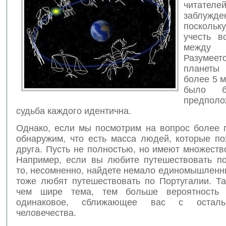
чита
заблужде
посколь
учесть в
между
Разумеет
планеты
более
5 
было б
предпол
судьба каждого идентична.
Однако, если мы посмотрим на вопрос более г
обнаружим, что есть масса людей, которые по
друга. Пусть не полностью, но имеют множеств
Например, если вы любите путешествовать по
то, несомненно, найдете немало единомышленн
тоже любят путешествовать по Португалии. Та
чем шире тема, тем больше вероятность 
одинаковое, сближающее вас с осталь
человечества.