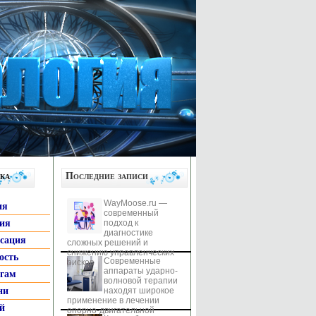
ка
Последние записи
WayMoose.ru —
ия
современный
гия
подход к
диагностике
ксация
сложных решений и
снижению управленческих
ость
Современные
рисков
аппараты ударно-
ьгам
волновой терапии
ни
находят широкое
применение в лечении
й
опорно-двигательной