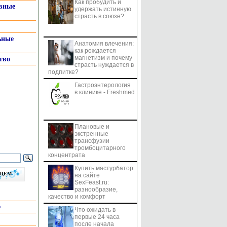
Как пробудить и
системы
вные
удержать истинную
страсть в союзе?
ьные
Анатомия влечения:
как рождается
магнетизм и почему
тво
страсть нуждается в
подпитке?
Гастроэнтерология
в клинике - Freshmed
Плановые и
экстренные
трансфузии
тромбоцитарного
концентрата
Купить мастурбатор
бщем
на сайте
SexFeast.ru:
разнообразие,
качество и комфорт
е
Что ожидать в
первые 24 часа
после начала