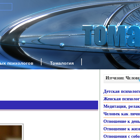
ных психологов
Томалогия
Изучение Челове
Детская психолог
Женская психоло
Медитация, рела
Человек как личн
Отношение к ден
Отношение к жиз
Отношения с собо