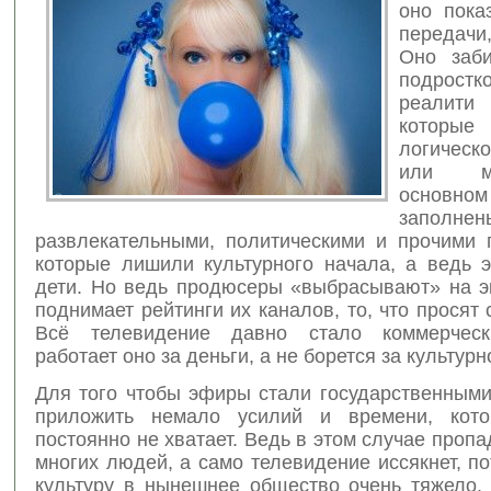
оно пока
передач
Оно заби
подрос
реали
которы
логичес
или м
основн
заполнен
развлекательными, политическими и прочими 
которые лишили культурного начала, а ведь э
дети. Но ведь продюсеры «выбрасывают» на эк
поднимает рейтинги их каналов, то, что просят 
Всё телевидение давно стало коммерческ
работает оно за деньги, а не борется за культурн
Для того чтобы эфиры стали государственными
приложить немало усилий и времени, кото
постоянно не хватает. Ведь в этом случае пропа
многих людей, а само телевидение иссякнет, п
культуру в нынешнее общество очень тяжело.