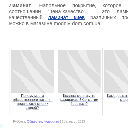
Ламинат
. Напольное покрытие, которое
соотношении “цена-качество” – это лами
качественный
ламинат киев
различных про
можно в магазине modniy-dom.com.ua.
Почему места
Коллега меня жутко
Как одержат
общественного питания
раздражает! Как с этим
спор
привлекают многих
бороться?
людей?
Рубрика:
Общество, лидерство
18 January , 2013