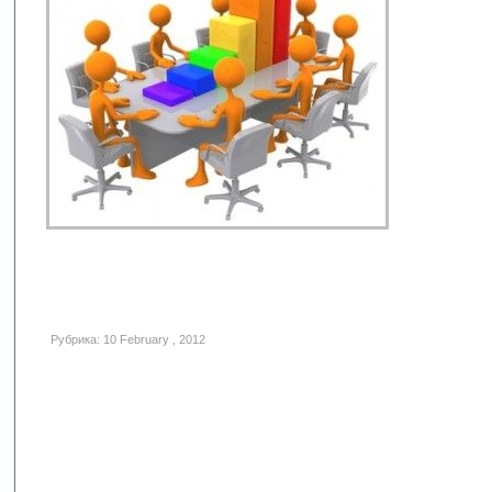
Рубрика: 10 February , 2012