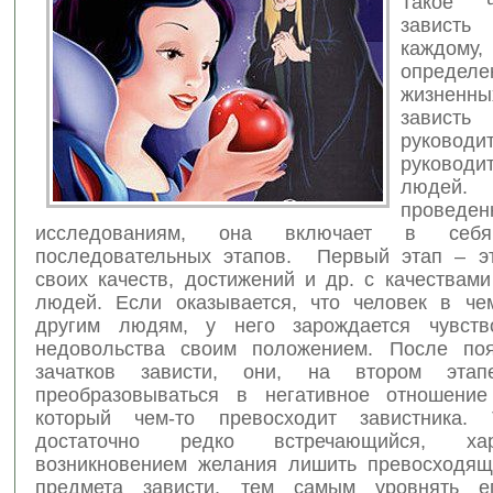
Такое ч
завист
кажд
определе
жизненны
зависть 
руковод
руководи
людей.
проведе
исследованиям, она включает в себя
последовательных этапов. Первый этап – э
своих качеств, достижений и др. с качествам
людей. Если оказывается, что человек в чем
другим людям, у него зарождается чувство
недовольства своим положением. После поя
зачатков зависти, они, на втором этап
преобразовываться в негативное отношение
который чем-то превосходит завистника. 
достаточно редко встречающийся, хара
возникновением желания лишить превосходящ
предмета зависти, тем самым уровнять е