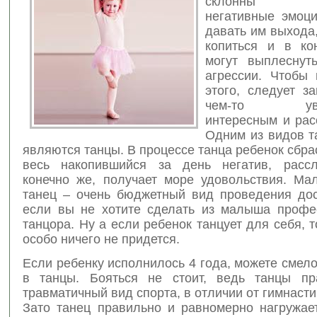
склонны ис
негативные эмоци
давать им выхода,
копиться и
в ко
могут выплеснут
агрессии. Чтобы 
этого, следует з
чем-то увле
интересным и ра
Одним из видов т
являются танцы. В процессе танца ребенок сбра
весь накопившийся за день негатив, рассл
конечно же, получает море удовольствия. Мал
танец – очень бюджетный вид проведения досу
если вы не хотите сделать из малыша профе
танцора. Ну а если ребенок танцует для себя, 
особо ничего не придется.
Если ребенку исполнилось 4 года, можете смело
в танцы. Бояться не стоит, ведь танцы пр
травматичный вид спорта, в отличии от гимнасти
Зато танец правильно и равномерно нагружа