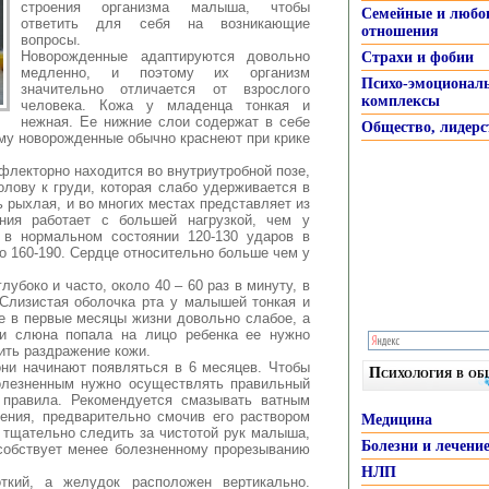
строения организма малыша, чтобы
Семейные и любо
ответить для себя на возникающие
отношения
вопросы.
Новорожденные адаптируются довольно
Страхи и фобии
медленно, и поэтому их организм
Психо-эмоционал
значительно отличается от взрослого
комплексы
человека. Кожа у младенца тонкая и
нежная. Ее нижние слои содержат в себе
Общество, лидерс
му новорожденные обычно краснеют при крике
лекторно находится во внутриутробной позе,
олову к груди, которая слабо удерживается в
 рыхлая, и во многих местах представляет из
ния работает с большей нагрузкой, чем у
 в нормальном состоянии 120-130 ударов в
до 160-190. Сердце относительно больше чем у
убоко и часто, около 40 – 60 раз в минуту, в
 Слизистая оболочка рта у малышей тонкая и
е в первые месяцы жизни довольно слабое, а
ли слюна попала на лицо ребенка ее нужно
ить раздражение кожи.
они начинают появляться в 6 месяцев. Чтобы
Психология в о
олезненным нужно осуществлять правильный
 правила. Рекомендуется смазывать ватным
ния, предварительно смочив его раствором
Медицина
 тщательно следить за чистотой рук малыша,
Болезни и лечени
особствует менее болезненному прорезыванию
НЛП
кий, а желудок расположен вертикально.