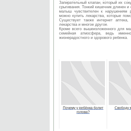
Запирательный клапан, который их сое
срыгивания. Тонкий кишечник длинен и 
малыш чувствителен к нарушениям 
можно купить лекарства, которые пом
Существует также интернет аптека,
лекарства и многое другое.
Кроме всего вышеизложенного для ма
семейная атмосфера, ведь именн
жизнерадостного и здорового ребенка.
Почему у ребёнка болит
Свободу 
голова?