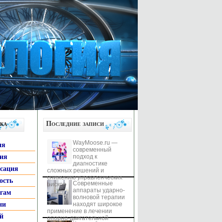
ка
Последние записи
WayMoose.ru —
ия
современный
гия
подход к
диагностике
ксация
сложных решений и
снижению управленческих
ость
Современные
рисков
аппараты ударно-
ьгам
волновой терапии
ни
находят широкое
применение в лечении
й
опорно-двигательной