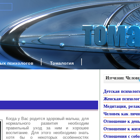
ных психологов
Томалогия
Изучение Челове
Детская психолог
Женская психоло
Медитация, рела
Человек как личн
Когда у Вас родится здоровый малыш, для
Отношение к ден
нормального развития необходим
правильный уход за ним и хорошее
Отношение к жиз
воспитание. Для этого необходимо знать
Отношения с собо
хотя бы о некоторых особенностях