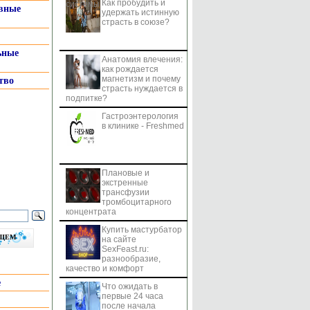
Как пробудить и
системы
вные
удержать истинную
страсть в союзе?
ьные
Анатомия влечения:
как рождается
магнетизм и почему
тво
страсть нуждается в
подпитке?
Гастроэнтерология
в клинике - Freshmed
Плановые и
экстренные
трансфузии
тромбоцитарного
концентрата
Купить мастурбатор
бщем
на сайте
SexFeast.ru:
разнообразие,
качество и комфорт
е
Что ожидать в
первые 24 часа
после начала