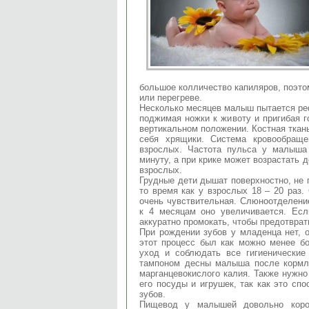
большое колличество капиляров, поэто
или перегреве.
Несколько месяцев малыш пытается реф
поджимая ножки к животу и пригибая г
вертикальном положении. Костная ткань
себя хрящики. Система кровообраще
взрослых. Частота пульса у малыша
минуту, а при крике может возрастать 
взрослых.
Грудные дети дышат поверхностно, не гл
то время как у взрослых 18 – 20 раз.
очень чувствительная. Слюноотделени
к 4 месяцам оно увеличивается. Ес
аккуратно промокать, чтобы предотврат
При рождении зубов у младенца нет, 
этот процесс был как можно менее б
уход и соблюдать все гигиенические
тампоном десны малыша после кормле
марганцевокислого калия. Также нужно
его посуды и игрушек, так как это сп
зубов.
Пищевод у малышей довольно корот