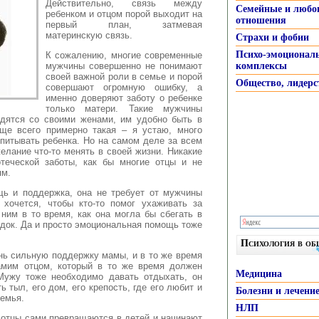
Действительно
, связь между
Семейные и любо
ребенком и отцом порой выходит на
отношения
первый план, затмевая
материнскую связь.
Страхи и фобии
Психо-эмоционал
К сожалению, многие современные
мужчины совершенно не понимают
комплексы
своей важной роли в семье и порой
Общество, лидерс
совершают огромную ошибку, а
именно доверяют заботу о ребенке
только матери. Такие мужчины
одятся со своими женами, им удобно быть в
аще всего примерно такая – я устаю, много
спитывать ребенка. Но на самом деле за всем
елание что-то менять в своей жизни. Никакие
отеческой заботы, как бы многие отцы и не
ям.
ь и поддержка, она не требует от мужчины
 хочется, чтобы кто-то помог ухаживать за
 ним в то время, как она могла бы сбегать в
ядок. Да и просто эмоциональная помощь тоже
Психология в о
нь сильную поддержку мамы, и в то же время
амим отцом, который в то же время должен
Медицина
 Мужу тоже необходимо давать отдыхать, он
ь тыл, его дом, его крепость, где его любит и
Болезни и лечени
емья.
НЛП
 отцы сами превращаются в детей и начинают