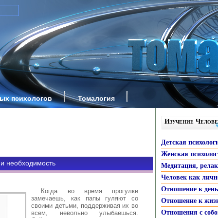
ных психологов
Томалогия
Изучение Челове
Детская психолог
Женская психоло
ь и необходимость
Медитация, рела
Человек как личн
Отношение к ден
Когда во время прогулки
замечаешь, как папы гуляют со
Отношение к жиз
своими детьми, поддерживая их во
Отношения с собо
всем, невольно улыбаешься.