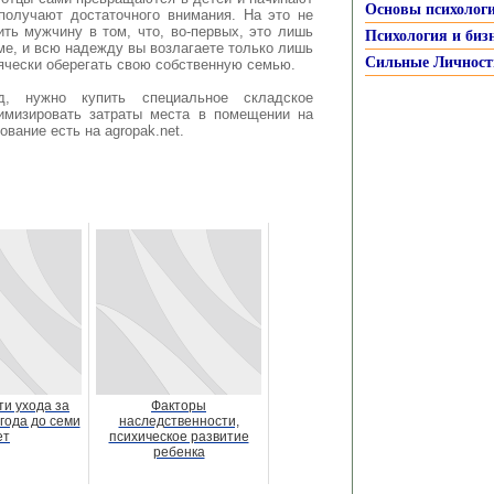
Основы психолог
 получают достаточного внимания. На это не
ть мужчину в том, что, во-первых, это лишь
Психология и биз
оме, и всю надежду вы возлагаете только лишь
Сильные Личност
всячески оберегать свою собственную семью.
, нужно купить специальное складское
нимизировать затраты места в помещении на
вание есть на agropak.net.
и ухода за
Факторы
года до семи
наследственности,
ет
психическое развитие
ребенка