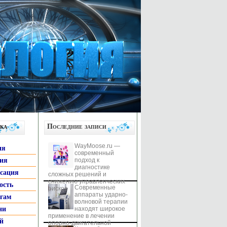
ка
Последние записи
WayMoose.ru —
ия
современный
гия
подход к
диагностике
ксация
сложных решений и
снижению управленческих
ость
Современные
рисков
аппараты ударно-
ьгам
волновой терапии
ни
находят широкое
применение в лечении
й
опорно-двигательной