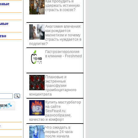
Как пробудить и
системы
вные
удержать истинную
страсть в союзе?
ьные
Анатомия влечения:
как рождается
магнетизм и почему
тво
страсть нуждается в
подпитке?
Гастроэнтерология
в клинике - Freshmed
Плановые и
экстренные
трансфузии
тромбоцитарного
концентрата
Купить мастурбатор
бщем
на сайте
SexFeast.ru:
разнообразие,
качество и комфорт
е
Что ожидать в
первые 24 часа
после начала