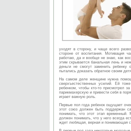
уходят в сторону, и чаще всего разв
стороне от воспитания. Мотивация ч
работаю, да и вообще не знаю, как во
этим скрывается банальная лень и неж
деньги не смогут заменить ребенку 
пытались доказать обратное своим дет
На самом деле женщине нужна помощ
сверхъестественных усилий. Ей тоже
ребенком, чтобы кто-то присмотрел за
парикмахерскую и привести себя в пор
играет важную роль.
Первые пол года ребенок ощущает оче
этот союз должен быть поддержан с
понимать, что этот этап временный.
должен понимать, что у него всегда ест
ждет любящая, верная и понимающая с
В первые пол года некоторые молодые