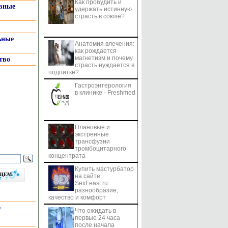
Как пробудить и
системы
вные
удержать истинную
страсть в союзе?
ьные
Анатомия влечения:
как рождается
магнетизм и почему
тво
страсть нуждается в
подпитке?
Гастроэнтерология
в клинике - Freshmed
Плановые и
экстренные
трансфузии
тромбоцитарного
концентрата
Купить мастурбатор
бщем
на сайте
SexFeast.ru:
разнообразие,
качество и комфорт
е
Что ожидать в
первые 24 часа
после начала