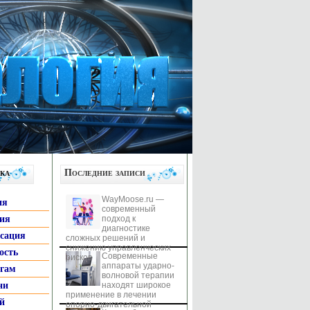
ка
Последние записи
WayMoose.ru —
ия
современный
гия
подход к
диагностике
ксация
сложных решений и
снижению управленческих
ость
Современные
рисков
аппараты ударно-
ьгам
волновой терапии
ни
находят широкое
применение в лечении
й
опорно-двигательной