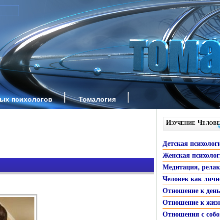
ных психологов
Томалогия
Изучение Челове
Детская психолог
Женская психоло
Медитация, рела
Человек как личн
Отношение к ден
Отношение к жиз
Отношения с собо