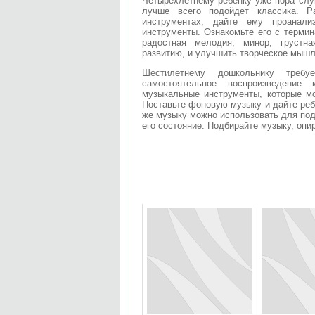
Четырехлетнему ребенку уже пора сл
лучше всего подойдет классика. Р
инструментах, дайте ему проанали
инструменты. Ознакомьте его с терми
радостная мелодия, минор, грустн
развитию, и улучшить творческое мышл
Шестилетнему дошкольнику треб
самостоятельное воспроизведение
музыкальные инструменты, которые м
Поставьте фоновую музыку и дайте реб
же музыку можно использовать для под
его состояние. Подбирайте музыку, опи