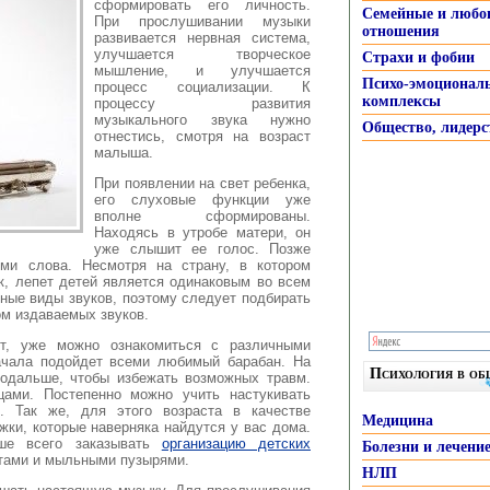
сформировать его личность.
Семейные и любо
При прослушивании
музыки
отношения
развивается нервная система,
улучшается творческое
Страхи и фобии
мышление, и улучшается
Психо-эмоционал
процесс социализации. К
комплексы
процессу развития
музыкального звука нужно
Общество, лидерс
отнестись, смотря на возраст
малыша.
При появлении на свет ребенка,
его слуховые функции уже
вполне сформированы.
Находясь в утробе матери, он
уже слышит ее голос. Позже
ьми слова. Несмотря на страну, в котором
, лепет детей является одинаковым во всем
ные виды звуков, поэтому следует подбирать
м издаваемых звуков.
ет, уже можно ознакомиться с различными
ачала подойдет всеми любимый барабан. На
Психология в о
подальше, чтобы избежать возможных травм.
цами. Постепенно можно учить настукивать
. Так же, для этого возраста в качестве
Медицина
ки, которые наверняка найдутся у вас дома.
чше всего заказывать
организацию детских
Болезни и лечени
тами и мыльными пузырями.
НЛП