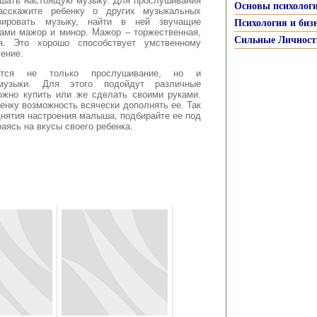
ушать настоящую музыку. Для прослушивания
Основы психолог
асскажите ребенку о других музыкальных
зировать музыку, найти в ней звучащие
Психология и биз
нами мажор и минор. Мажор – торжественная,
Сильные Личност
ая. Это хорошо способствует умственному
ение.
уется не только прослушивание, но и
 музыки. Для этого подойдут различные
ожно купить или же сделать своими руками.
енку возможность всячески дополнять ее. Так
нятия настроения малыша, подбирайте ее под
раясь на вкусы своего ребенка.