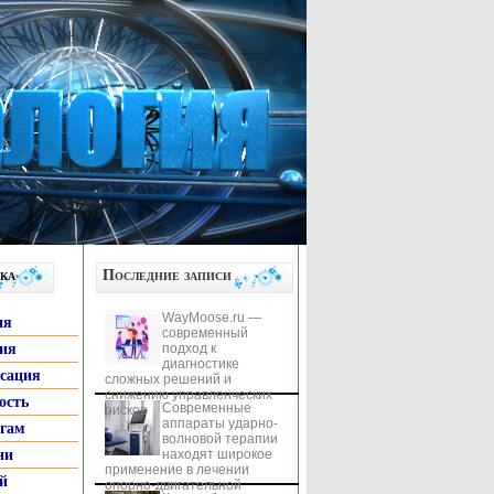
ка
Последние записи
WayMoose.ru —
ия
современный
гия
подход к
диагностике
ксация
сложных решений и
снижению управленческих
ость
Современные
рисков
аппараты ударно-
ьгам
волновой терапии
ни
находят широкое
применение в лечении
й
опорно-двигательной