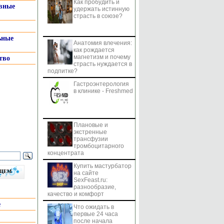
Как пробудить и
системы
вные
удержать истинную
страсть в союзе?
ьные
Анатомия влечения:
как рождается
магнетизм и почему
тво
страсть нуждается в
подпитке?
Гастроэнтерология
в клинике - Freshmed
Плановые и
экстренные
трансфузии
тромбоцитарного
концентрата
Купить мастурбатор
бщем
на сайте
SexFeast.ru:
разнообразие,
качество и комфорт
е
Что ожидать в
первые 24 часа
после начала