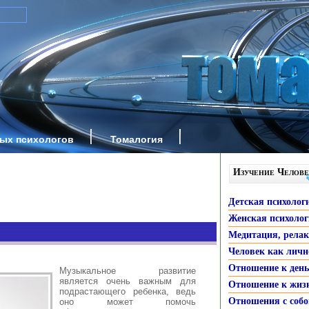
ных психологов
Томалогия
Изучение Челове
Детская психолог
Женская психоло
Медитация, рела
Человек как личн
Отношение к ден
Музыкальное развитие
является очень важным для
Отношение к жиз
подрастающего ребенка, ведь
Отношения с собо
оно может помочь