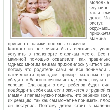
Молодые
случайно
как и чем
деток. М
растут
окружа
приобрет
Мамина
прививать навыки, полезные в жизни.
Каждого из нас учили быть вежливым, уваж
уступать в транспорте старикам место. Все п
маминой помощью осваивали, как правильно
Однако многим вещам приходилось учиться сам
потому что родители сами не все понимали 
наглядности приведем пример: маленького р
убедить в благополучном исходе дела, научить, 
хорошо. Благодаря этому, ребенок будет сил
подбодрить себя сам, если окажется в трудной с
Мамам и папам нужно помнить, что ребенок всег
их реакцию, так как сам может не понимать, пло
он поступил. Поэтому детей стоит в малень