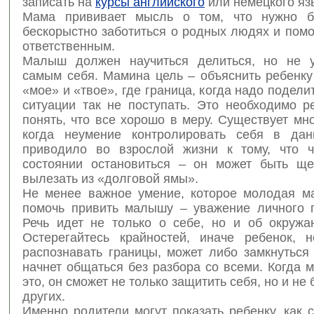
записать на
курсы английского
или немецкого яз
Мама прививает мысль о том, что нужно б
бескорыстно заботиться о родных людях и помо
ответственным.
Малыш должен научиться делиться, но не 
самым себя. Мамина цель – объяснить ребенку
«мое» и «твое», где граница, когда надо поделит
ситуации так не поступать. Это необходимо р
понять, что все хорошо в меру. Существует мн
когда неумение контролировать себя в дан
приводило во взрослой жизни к тому, что 
состоянии остановиться – он может быть щ
вылезать из «долговой ямы».
Не менее важное умение, которое молодая м
помочь привить малышу – уважение личного п
Речь идет не только о себе, но и об окруж
Остерегайтесь крайностей, иначе ребенок, 
распознавать границы, может либо замкнуться
начнет общаться без разбора со всеми. Когда
это, он сможет не только защитить себя, но и не
других.
Именно родители могут показать ребенку, как 